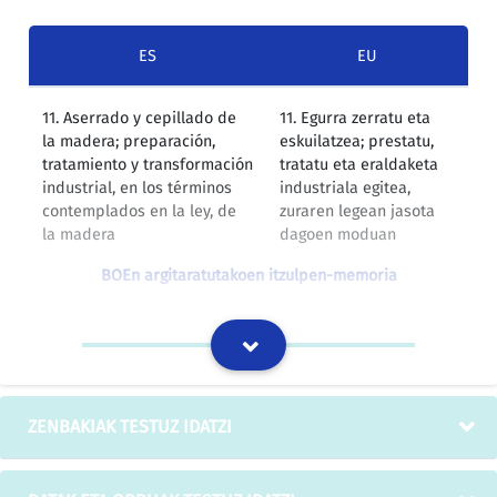
ES
EU
11. Aserrado y cepillado de
11. Egurra zerratu eta
la madera; preparación,
eskuilatzea; prestatu,
tratamiento y transformación
tratatu eta eraldaketa
industrial, en los términos
industriala egitea,
contemplados en la ley, de
zuraren legean jasota
la madera
dagoen moduan
BOEn argitaratutakoen itzulpen-memoria
Madera aserrada
Zur zerratua
BOEn argitaratutakoen itzulpen-memoria
ZENBAKIAK TESTUZ IDATZI