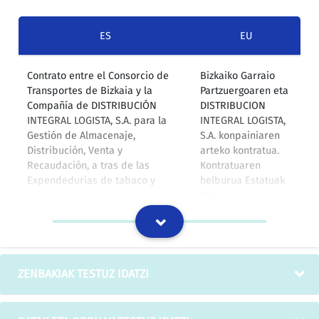
ES
EU
Contrato entre el Consorcio de
Bizkaiko Garraio
Transportes de Bizkaia y la
Partzuergoaren eta
Compañía de DISTRIBUCIÓN
DISTRIBUCION
INTEGRAL LOGISTA, S.A. para la
INTEGRAL LOGISTA,
Gestión de Almacenaje,
S.A. konpainiaren
Distribución, Venta y
arteko kontratua.
Recaudación, a tras de las
Kontratuaren
Expendedurías de tabaco y
helburua Estatuak
timbre del estado en la Provincia
Bizkaian dituen
de Bizkaia de Títulos de
tabako eta tinbre
Transporte Creditrans emitidos
dendetan
por dicho Consorcio para el
Partzuergoak
Transporte Público de Viajeros
Bizkaian bidaiarien
en Bizkaia.(22 septiembre 2000)
herrigarraiorako
ZENBAKIAK TESTUZ IDATZI
emandako
garraiotituluak
biltzea, banatzea,