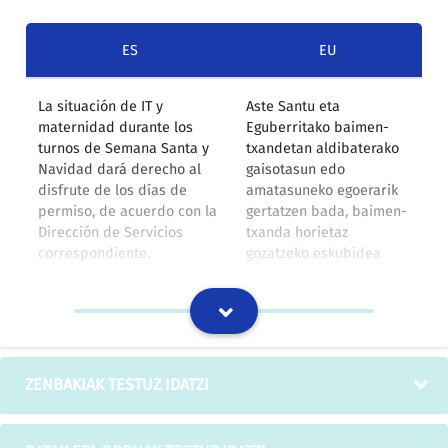
ES
EU
La situación de IT y
Aste Santu eta
maternidad durante los
Eguberritako baimen-
turnos de Semana Santa y
txandetan aldibaterako
Navidad dará derecho al
gaisotasun edo
disfrute de los días de
amatasuneko egoerarik
permiso, de acuerdo con la
gertatzen bada, baimen-
Dirección de Servicios
txanda horietaz
correspondiente.
gozatzeko eskubidea
izango da, eta
bakoitzaren zerbitzu
zuzendaritzarekin jarri
behar da ados egunok
hartzeko.
ZENBAKIAK TESTUZ IDATZI
IZOko itzulpen-memoria