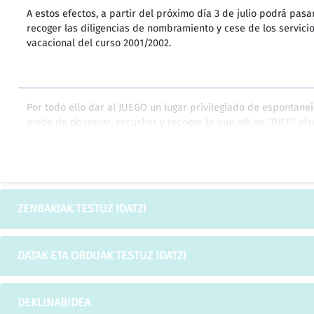
A estos efectos, a partir del próximo día 3 de julio podrá pasa
recoger las diligencias de nombramiento y cese de los servici
vacacional del curso 2001/2002.
Por todo ello dar al JUEGO un lugar privilegiado de espontane
modo de observar, escuchar y recoger lo que allí se "DICE" ofr
conocimiento y vinculación con los niños-as.
Quién va a preparar y a recoger la sala por el carácter simbó
ZENBAKIAK TESTUZ IDATZI
acciones.
DATAK ETA ORDUAK TESTUZ IDATZI
Se procurará ir trabajando el aspecto de la colaboración para 
contenedores preparados a tal efecto que faciliten la asociaci
DEKLINABIDEA