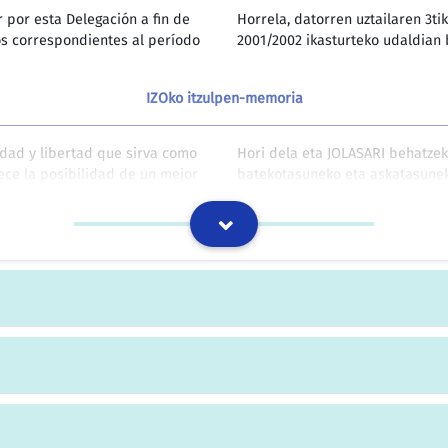
r por esta Delegación a fin de
Horrela, datorren uztailaren 3ti
os correspondientes al período
2001/2002 ikasturteko udaldian 
IZOko itzulpen-memoria
idad y libertad que sirva como
Hori dela eta JOLASARI behatzek
ece la posibilidad de un mejor
batekotasuneko eta askatasunek
horiekin lotura hobea izateko au
IZOko itzulpen-memoria
lico que representa dichas
Sala zeinek prestatu eta jasoko 
IZOko itzulpen-memoria
recoger el material en los
Horretarako prestatutako edukio
ón y el reconocimiento.
pixkanaka-pixkanaka lantzen sai