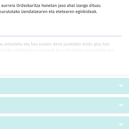
k aurrera Ordezkaritza honetan jaso ahal izango dituzu
burututako izendatzearen eta etetearen eginbideak.
o, entzuteko eta han esaten dena jasotzeko modu gisa bat-
o leku pribilegiatua emateak haurrak hobeto ezagutzeko eta
kera eskaintzen du.
duen, izan ere, ekintza horiek oso izaera sinbolikoa dute.
ntzietan materiala biltzeko lankidetzaren garrantzia
atuko gara.