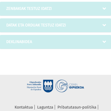
ZENBAKIAK TESTUZ IDATZI
DATAK ETA ORDUAK TESTUZ IDATZI
DEKLINABIDEA
Kontaktua
Laguntza
Pribatutasun-politika