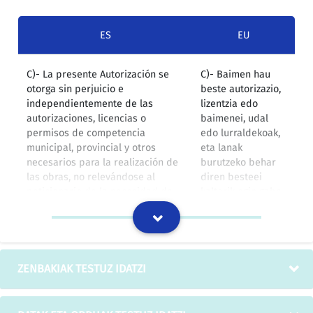
ES
EU
C)- La presente Autorización se
C)- Baimen hau
otorga sin perjuicio e
beste autorizazio,
independientemente de las
lizentzia edo
autorizaciones, licencias o
baimenei, udal
permisos de competencia
edo lurraldekoak,
municipal, provincial y otros
eta lanak
necesarios para la realización de
burutzeko behar
las obras, no relevándose al
diren besteei
peticionario de la necesidad de
kalterik egin gabe
obtención de los mismos.
ematen da, eta ez
du eskatzailea
horiek lotzeko
betebeharretik
salbuesten.
ZENBAKIAK TESTUZ IDATZI
IZOko itzulpen-memoria