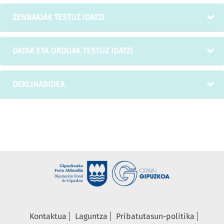
ZENBAKIAK TESTUZ IDATZI
DATAK ETA ORDUAK TESTUZ IDATZI
DEKLINABIDEA
Kontaktua
Laguntza
Pribatutasun-politika