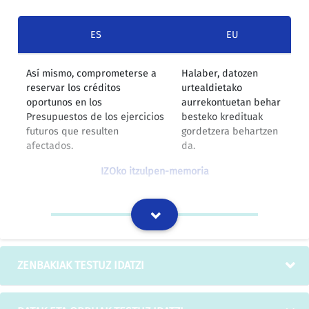
ES
EU
Así mismo, comprometerse a
Halaber, datozen
reservar los créditos
urtealdietako
oportunos en los
aurrekontuetan behar
Presupuestos de los ejercicios
besteko kredituak
futuros que resulten
gordetzera behartzen
afectados.
da.
IZOko itzulpen-memoria
3.- Aquellos proyectos piloto o
3.- Urtebete baino
programas de estancia e
gehiago irauten duten
intercambios que tengan una
ereduzko proiektuek
duración superior a 1 año
edo egonaldi eta
ZENBAKIAK TESTUZ IDATZI
deberán presentar solicitud
elkartrukaketako
en años sucesivos para la
programek datozen
obtención de la subvención
urteetan ere aurkeztu