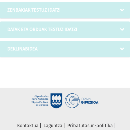
ZENBAKIAK TESTUZ IDATZI
DATAK ETA ORDUAK TESTUZ IDATZI
DEKLINABIDEA
Kontaktua
Laguntza
Pribatutasun-politika