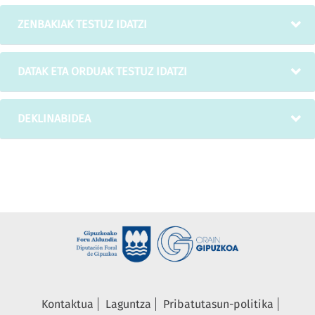
ZENBAKIAK TESTUZ IDATZI
DATAK ETA ORDUAK TESTUZ IDATZI
DEKLINABIDEA
Kontaktua
Laguntza
Pribatutasun-politika