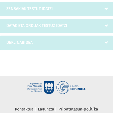
ZENBAKIAK TESTUZ IDATZI
DATAK ETA ORDUAK TESTUZ IDATZI
DEKLINABIDEA
Kontaktua
Laguntza
Pribatutasun-politika