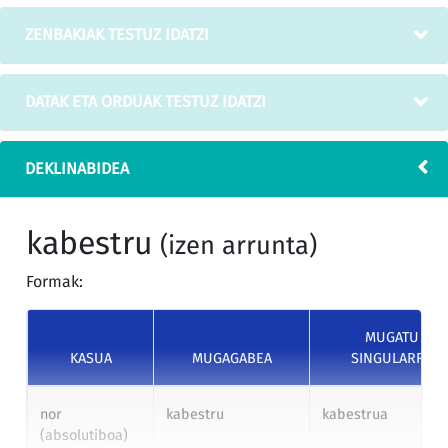
ZENBAKIAK TESTUZ IDATZI
DATAK ETA ORDUAK TESTUZ IDATZI
DEKLINABIDEA
kabestru
(izen arrunta)
Formak:
MUGATU
KASUA
MUGAGABEA
SINGULARRA
nor
kabestru
kabestrua
(absolutiboa)