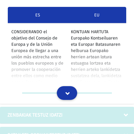
ES
EU
CONSIDERANDO el
KONTUAN HARTUTA
objetivo del Consejo de
Europako Kontseiluaren
Europa y de la Unión
eta Europar Batasunaren
Europea de llegar a una
helburua Europako
unión más estrecha entre
herrien artean lotura
los pueblos europeos y de
estuagoa lortzea eta
promover la cooperación
herrien arteko lankidetza
entre ellos como medio
sustatzea dela, lankidetza
para reforzar la
hori Europaren eraikuntza
construcción europea
sendotzeko baliabidea
baita.
IZOko itzulpen-memoria
ZENBAKIAK TESTUZ IDATZI
La aprobación del
Erakunde partehartzaileek
presente convenio por las
bakoitzaren