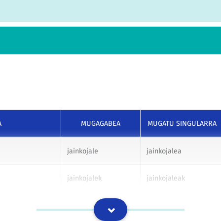
A
MUGAGABEA
MUGATU SINGULARRA
jainkojale
jainkojalea
jainkojalek
jainkojaleak
jainkojaleri
jainkojaleari