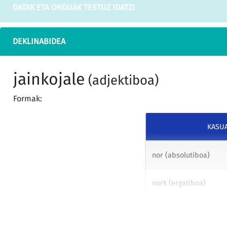
DATAK ETA ORDUAK TESTUZ IDATZI
DEKLINABIDEA
jainkojale
(adjektiboa)
Formak:
KASU
nor (absolutiboa)
nork (ergatiboa)
nori (datiboa)