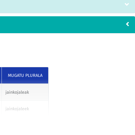
MUGATU PLURALA
jainkojaleak
jainkojaleek
jainkojaleei