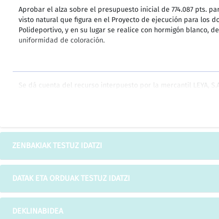
Aprobar el alza sobre el presupuesto inicial de 774.087 pts. p
visto natural que figura en el Proyecto de ejecución para los d
Polideportivo, y en su lugar se realice con hormigón blanco, 
uniformidad de coloración.
Se dá cuenta del recurso interpuesto por la mercantil LEYA, S.
ausencia de ánimo en eludir el pago del impuesto, la inmedia
de pago efectuado por la D.F.A., la documentación incompleta r
precedente creado por el Ayuntamiento de avisarles para reali
ocasiones.
ZENBAKIAK TESTUZ IDATZI
El Sr. Ferreira es partidario de estimar el recurso interpuest
DATAK ETA ORDUAK TESTUZ IDATZI
de ánimo en eludir el impuesto principalmente.
DEKLINABIDEA