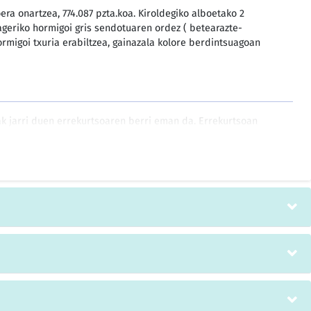
ra onartzea, 774.087 pzta.koa. Kiroldegiko alboetako 2
ageriko hormigoi gris sendotuaren ordez ( betearazte-
rmigoi txuria erabiltzea, gainazala kolore berdintsuagoan
k jarri duen errekurtsoaren berri eman da. Errekurtsoan
: zerga ordaintzeko asmoa zeukatela, AFAk ordainketa
ala erantzun zutela, bidalitako agiriak nahikoak ez zirela eta
, izan ere aurreko aldietan ordaindu behar izan dutenean
aieztearen aldekoa da, enpresak zerga ordaindu nahi zuela