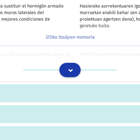
ara sustituir el hormigón armado
Hasierako aurrekontuaren igoe
os muros laterales del
murruetan erabili behar zen 
de mejores condiciones de
proiektuan agertzen dena), ho
geratuko baita.
IZOko itzulpen-memoria
A., en el que basicamente alegan la
LEYA SA merkataritza enpresa
ta respuesta ante el requerimiento
hainbat alegazio egin dituzte
emitida a esa parte y el
errekerimendua egin eta bereh
zar el pago en anteriores
Udalak sortu duen aurrekaria
deitu diete.
IZOko itzulpen-memoria
o al haberse demostrado la ausencia
Ferreira jauna errekurtsoa b
frogatu delako.
IZOko itzulpen-memoria