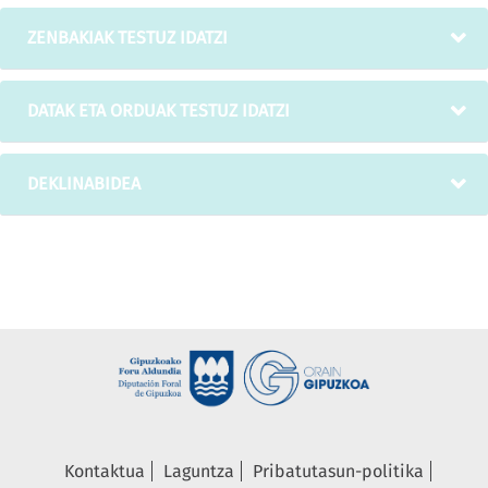
ZENBAKIAK TESTUZ IDATZI
DATAK ETA ORDUAK TESTUZ IDATZI
DEKLINABIDEA
Kontaktua
Laguntza
Pribatutasun-politika