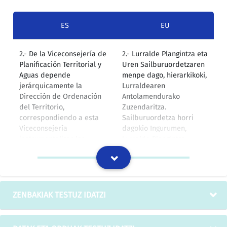
ES
EU
2.- De la Viceconsejería de
2.- Lurralde Plangintza eta
Planificación Territorial y
Uren Sailburuordetzaren
Aguas depende
menpe dago, hierarkikoki,
jerárquicamente la
Lurraldearen
Dirección de Ordenación
Antolamendurako
del Territorio,
Zuzendaritza.
correspondiendo a esta
Sailburuordetza horri
Viceconsejería
dagokio Ingurumen,
instrumentalizar las
Lurralde Plangintza,
relaciones del
Nekazaritza eta Arrantza
Departamento de Medio
Sailak Uraren Euskal
Ambiente, Planificación
Agentziarekin duen
Territorial, Agricultura y
harremanaz arduratzea.
Pesca con la Agencia Vasca
Era berean, erakunde
ZENBAKIAK TESTUZ IDATZI
del Agua, ejerciendo sobre
horren koordinazio,
dicho ente las funciones
ikuskaritza eta kontrolaz
de coordinación,
arduratu beharko da;