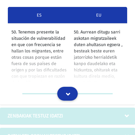
ES
EU
50. Tenemos presente la
50. Aurrean ditugu sarri
situación de vulnerabilidad
askotan migratzaileek
en que con frecuencia se
duten ahultasun egoera ,
hallan los migrantes, entre
besteak beste euren
otras cosas porque están
jatorrizko herrialdetik
fuera de sus países de
kanpo daudelako eta
origen y por las dificultades
hizkuntza, ohiturak eta
con que tropiezan en razón
kultura direla medio,
de las diferencias de
berez dituzten
idioma, costumbres y
zailtasunengatik, bai eta
cultura, así como las
ekonomia eta gizarte
dificultades y obstáculos
zailtasun eta oztopoak,
económicos y sociales para
nortasun-agiririk gabeko
el retorno de migrantes
egoeran edo egoera
ZENBAKIAK TESTUZ IDATZI
indocumentados o en
irregularrean dauden
situación irregular;
migratzaileen
itzulerarako;