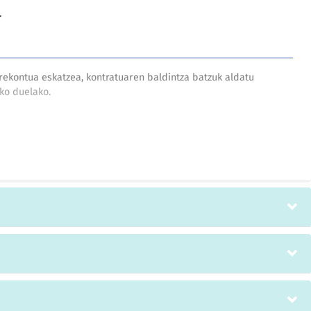
.
rekontua eskatzea, kontratuaren baldintza batzuk aldatu
iko duelako.
eta.
 ari diren bildumak jarraipena izan behar duela, orain arte
ko lagundu baitu euskal ekonomiaren pentsamenduaren