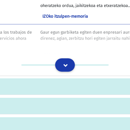
oheratzeko ordua, jaikitzekoa eta etxeratzekoa..
IZOko itzulpen-memoria
a los trabajos de
Gaur egun garbiketa egiten duen enpresari aur
ervicios ahora
direnez, agian, zerbitzu hori egiten jarraitu nah
IZOko itzulpen-memoria
Diputatuen kontseiluak onartu behar du trukak
IZOko itzulpen-memoria
ad de que la
Alderdi biek uste dute lantzen eta argitaratzen
u continuidad por
egindako lanak harrera ona izan baitu eta as
ión y ha
ikerketarako eta zabalkunderako.
ión del