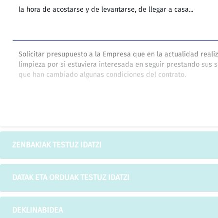
la hora de acostarse y de levantarse, de llegar a casa...
Solicitar presupuesto a la Empresa que en la actualidad realiz
limpieza por si estuviera interesada en seguir prestando sus s
que han cambiado algunas condiciones del contrato.
Ahora, el Consejo de Diputados debe aprobar la misma.
ZENBAKIAK TESTUZ IDATZI
Que, ambas partes son plenamente conscientes de la necesid
colección que se viene elaborando y publicando debe tener s
DATAK ETA ORDUAK TESTUZ IDATZI
cuanto el trabajo realizado hasta ahora ha tenido gran aceptac
contribuido de forma significativa a la investigación y divulgac
pensamiento económico vasco.
DEKLINABIDEA