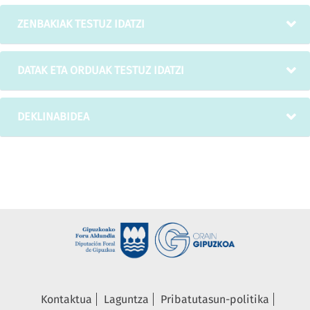
ZENBAKIAK TESTUZ IDATZI
DATAK ETA ORDUAK TESTUZ IDATZI
DEKLINABIDEA
Kontaktua
Laguntza
Pribatutasun-politika