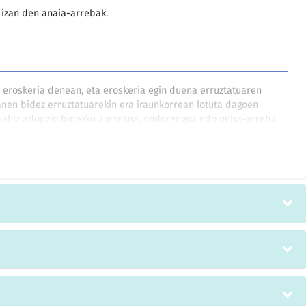
i izan den anaia-arrebak.
 eroskeria denean, eta eroskeria egin duena erruztatuaren
en bidez erruztatuarekin era iraunkorrean lotuta dagoen
 nahiz adopzio bidezko aurrekoa, ondorengoa edo neba-arreba
en ezkonsenidea bada, orduan, eroskeria egin duen horri hiru
tetik bi arteko espetxealdi-zigorra ezarriko zaio, bai eta sei
ekoa ere, norbaiti sexu-harremanak eskatuz gero, baldin eta
a edo txostena eman behar badu edota bere nagusiari
atzuei buruz, eta uzi horiek eskaera jaso duen pertsonarenak
ta antzeko maitasun-harremanen bidez berarekin era
, edota horren odol nahiz adopzio bidezko aurreko, ondorengo
beretan horren ezkonsenide direnenak.