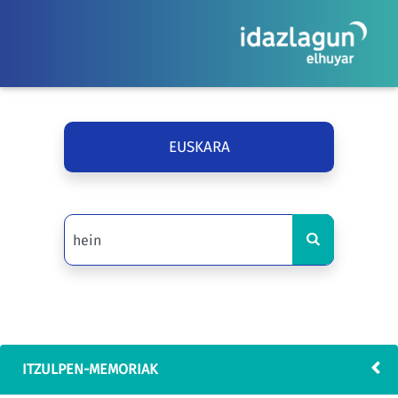
EUSKARA
ITZULPEN-MEMORIAK