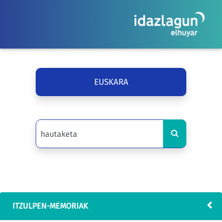
EUSKARA
ITZULPEN-MEMORIAK