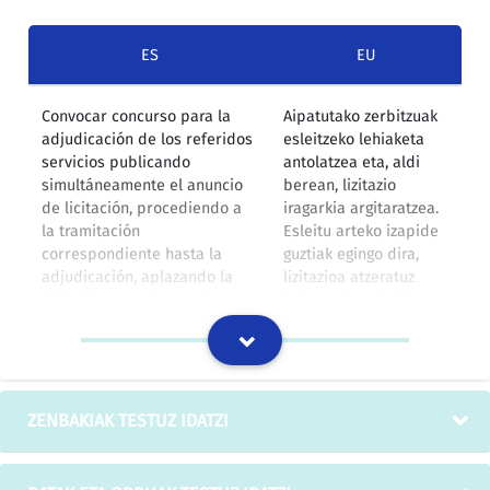
ES
EU
Convocar concurso para la
Aipatutako zerbitzuak
adjudicación de los referidos
esleitzeko lehiaketa
servicios publicando
antolatzea eta, aldi
simultáneamente el anuncio
berean, lizitazio
de licitación, procediendo a
iragarkia argitaratzea.
la tramitación
Esleitu arteko izapide
correspondiente hasta la
guztiak egingo dira,
adjudicación, aplazando la
lizitazioa atzeratuz
licitación cuando resulte
beharrezkoa balitz,
necesario, en el supuesto de
hau da, Klausula
que se formulen
administratiboen eta
reclamaciones contra los
teknikoen pleguei
Pliegos de Cláusulas
erreklamazioak egingo
Administrativas y Técnicas.
balitzaizkie.
ZENBAKIAK TESTUZ IDATZI
IZOko itzulpen-memoria