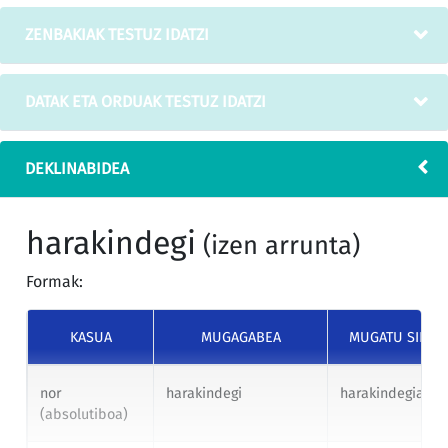
ZENBAKIAK TESTUZ IDATZI
DATAK ETA ORDUAK TESTUZ IDATZI
DEKLINABIDEA
harakindegi
(izen arrunta)
Formak:
KASUA
MUGAGABEA
MUGATU SINGU
nor
harakindegi
harakindegia
(absolutiboa)