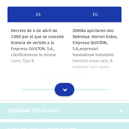
ES
EU
Decreto de 4 de abril de
2000ko apirilaren 4ko
2.000 por el que se concede
Dekretua. Horren bidez,
licencia de vertido a la
Empresa QUILTON,
Empresa QUILTON, S.A.,
S.A.,enpresari
clasificándose la misma
hondakinak botatzeko
como Tipo B.
lizentzia eman zaio, B
motakoa hain zuzen.
IZOko itzulpen-memoria
La convocatoria de los
LEP honetako
procesos selectivos
hautaketaprozesuen
derivados de esta OPE se ha
deialdia 2000ko
ZENBAKIAK TESTUZ IDATZI
publicado, mediante Orden
ekainaren 24ko EHAAn
de 22 de junio de 2000 de la
argitaratu da, hain
Consejera de Hacienda y
zuzen ere Ogasun eta