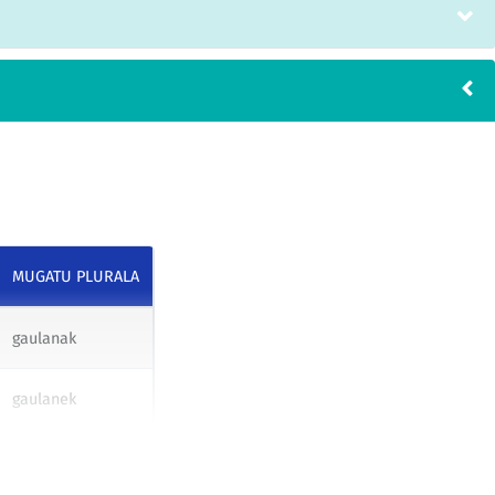
MUGATU PLURALA
gaulanak
gaulanek
gaulanei