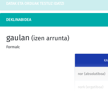
DATAK ETA ORDUAK TESTUZ IDATZI
DEKLINABIDEA
gaulan
(izen arrunta)
Formak:
KA
nor (absolutiboa)
nork (ergatiboa)
nori (datiboa)