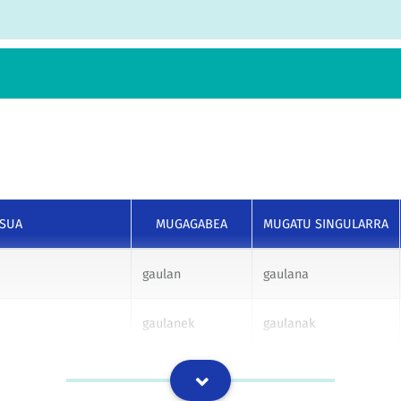
SUA
MUGAGABEA
MUGATU SINGULARRA
gaulan
gaulana
gaulanek
gaulanak
gaulani
gaulanari