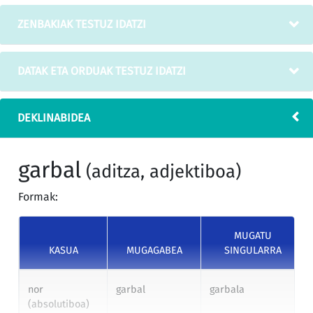
ZENBAKIAK TESTUZ IDATZI
DATAK ETA ORDUAK TESTUZ IDATZI
DEKLINABIDEA
garbal
(aditza, adjektiboa)
Formak:
MUGATU
KASUA
MUGAGABEA
SINGULARRA
nor
garbal
garbala
(absolutiboa)