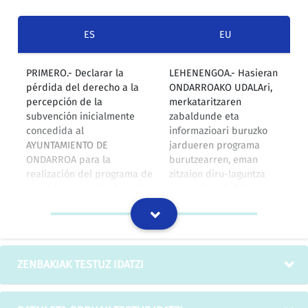
ES
EU
PRIMERO.- Declarar la
LEHENENGOA.- Hasieran
pérdida del derecho a la
ONDARROAKO UDALAri,
percepción de la
merkataritzaren
subvención inicialmente
zabaldunde eta
concedida al
informazioari buruzko
AYUNTAMIENTO DE
jardueren programa
ONDARROA para la
burutzearren, eman
realización del programa de
zitzaion diru-laguntza
actividades de divulgación
jasotzeko eskubidea
e información comercial
galdutzat jotzea.
por importe de 131.000 pts
Zenbatekoa 131.000
ptakoa da.
IZOko itzulpen-memoria
ZENBAKIAK TESTUZ IDATZI
Será capaz de atender
Gai izango da, halaber,