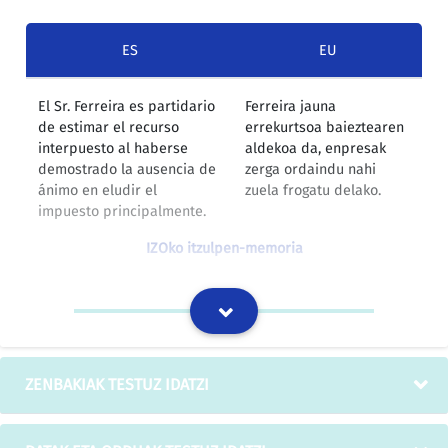
ES
EU
El Sr. Ferreira es partidario
Ferreira jauna
de estimar el recurso
errekurtsoa baieztearen
interpuesto al haberse
aldekoa da, enpresak
demostrado la ausencia de
zerga ordaindu nahi
ánimo en eludir el
zuela frogatu delako.
impuesto principalmente.
IZOko itzulpen-memoria
En estas Entidades, una vez
Erakunde horietan,
realizado el pago de la
dagokion tasa
correspondiente tasa, le
ordaindutakoan, makina
validarán mecánicamente
bidezko baliozkotzea
ZENBAKIAK TESTUZ IDATZI
la solicitud o le entregarán
emango diote
un justificante del ingreso
eskabideari, eta
realizado.
egindako dirusarreraren