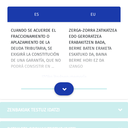
ES
EU
CUANDO SE ACUERDE EL
ZERGA-ZORRA ZATIKATZEA
FRACCIONAMIENTO O
EDO GERORATZEA
APLAZAMIENTO DE LA
ERABAKITZEN BADA,
DEUDA TRIBUTARIA, SE
BERME BATEN ERAKETA
EXIGIRÁ LA CONSTITUCIÓN
ESKATUKO DA, BAINA
DE UNA GARANTÍA, QUE NO
BERME HORI EZ DA
PODRÁ CONSISTIR EN ...
IZANGO
IZOko itzulpen-memoria
El fraccionamiento no
Zatikatzeak ez dakar
supone una mayor
ekoizpen handiagoa.
producción.
ZENBAKIAK TESTUZ IDATZI
IZOko itzulpen-memoria