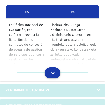
ES
EU
La Oficina Nacional de
Ebaluazioko Bulego
Evaluación, con
Nazionalak, Estatuaren
carácter previo a la
Administrazio Orokorraren
licitación de los
eta toki-korporazioen
contratos de concesión
mendeko botere esleitzaileek
de obras y de gestión
obrak emateko kontratuak eta
de servicios públicos a
zerbitzu publikoak
celebrar por los
kudeatzeko kontratuak lizitatu
poderes
ondoren, nahitaezko txostena
adjudicadores
egingo du kasu hauetan:
dependientes de la
Administración General
del Estado y de las
Corporaciones Locales,
ZENBAKIAK TESTUZ IDATZI
evacuará informe
preceptivo en los
siguientes casos: