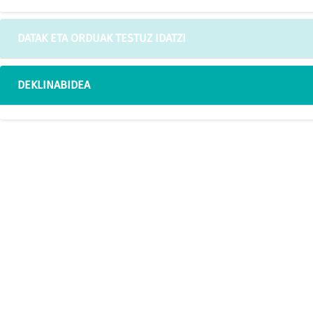
DATAK ETA ORDUAK TESTUZ IDATZI
DEKLINABIDEA