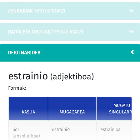
ZENBAKIAK TESTUZ IDATZI
DATAK ETA ORDUAK TESTUZ IDATZI
DEKLINABIDEA
estrainio
(adjektiboa)
Formak:
MUGATU
KASUA
MUGAGABEA
SINGULARRA
nor
estrainio
estrainioa
(absolutiboa)