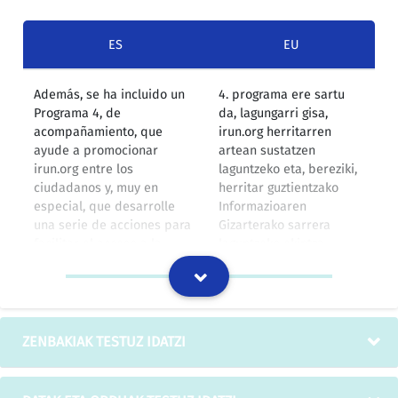
ES
EU
Además, se ha incluido un
4. programa ere sartu
Programa 4, de
da, lagungarri gisa,
acompañamiento, que
irun.org herritarren
ayude a promocionar
artean sustatzen
irun.org entre los
laguntzeko eta, bereziki,
ciudadanos y, muy en
herritar guztientzako
especial, que desarrolle
Informazioaren
una serie de acciones para
Gizarterako sarrera
facilitar el acceso a la
laguntzeko ekintza
Sociedad de la Información
batzuk garatzeko.
para todos los ciudadanos,
Horretarako,
con servicios de acceso
herritarrentzako doako
públicos y gratuitos, y
sarbidezerbitzuak, eta
formación pensada y
erraztasun gutxien duten
ZENBAKIAK TESTUZ IDATZI
adecuada para los
gizataldeentzako
colectivos que lo tienen
pentsatutako eta
menos fácil, que van desde
egokitutako prestakuntza