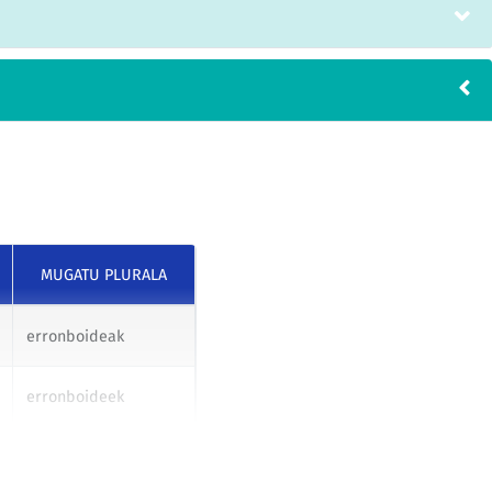
MUGATU PLURALA
erronboideak
erronboideek
erronboideei