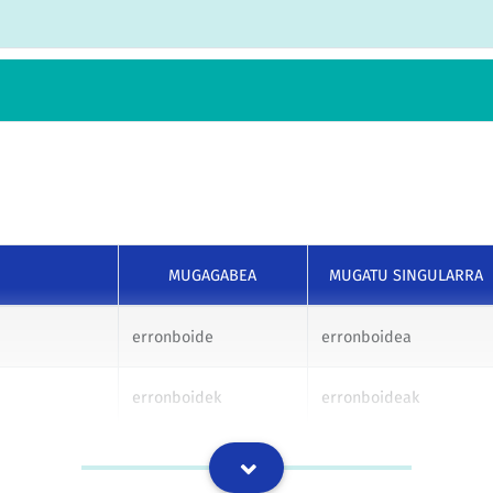
MUGAGABEA
MUGATU SINGULARRA
erronboide
erronboidea
erronboidek
erronboideak
erronboideri
erronboideari