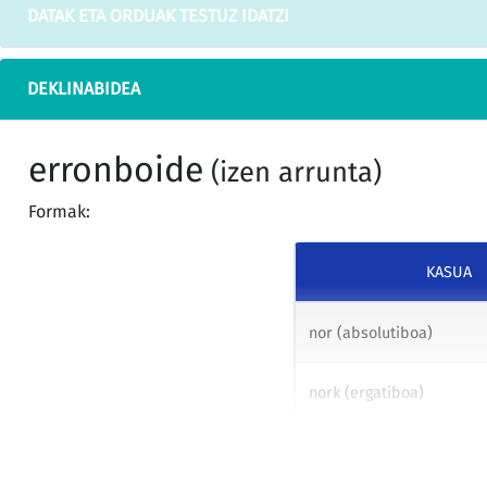
DATAK ETA ORDUAK TESTUZ IDATZI
DEKLINABIDEA
erronboide
(izen arrunta)
Formak:
KASUA
nor (absolutiboa)
nork (ergatiboa)
nori (datiboa)