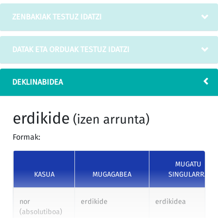
ZENBAKIAK TESTUZ IDATZI
DATAK ETA ORDUAK TESTUZ IDATZI
DEKLINABIDEA
erdikide
(izen arrunta)
Formak:
MUGATU
KASUA
MUGAGABEA
SINGULARRA
nor
erdikide
erdikidea
(absolutiboa)