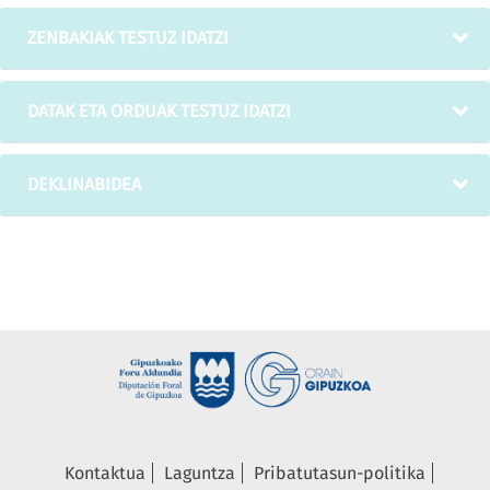
ZENBAKIAK TESTUZ IDATZI
DATAK ETA ORDUAK TESTUZ IDATZI
DEKLINABIDEA
Kontaktua
Laguntza
Pribatutasun-politika