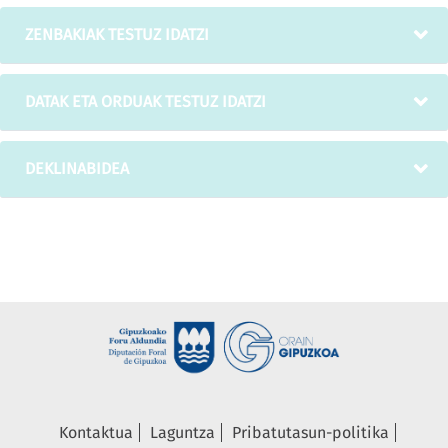
ZENBAKIAK TESTUZ IDATZI
DATAK ETA ORDUAK TESTUZ IDATZI
DEKLINABIDEA
Kontaktua
Laguntza
Pribatutasun-politika