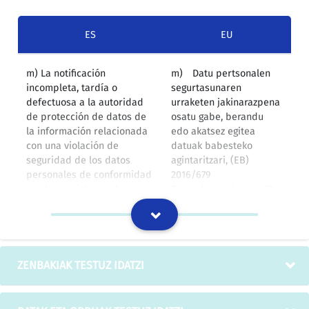
ES
EU
m) La notificación
m) Datu pertsonalen
incompleta, tardía o
segurtasunaren
defectuosa a la autoridad
urraketen jakinarazpena
de protección de datos de
osatu gabe, berandu
la información relacionada
edo akatsez egitea
con una violación de
datuak babesteko
seguridad de los datos
agintaritzari, (EB)
personales de conformidad
2016/679
con lo previsto en el
Erregelamenduaren 33.
artículo 33 del Reglamento
artikuluan
(UE) 2016/679.
xedatutakoaren arabera.
3/2018 Lege Organikoa, Datu Pertsonalak Babestekoa eta
Eskubide Digitalak Bermatzekoa
ZENBAKIAK TESTUZ IDATZI
LAS NOTIFICACIONES
AKATSAK DITUEN