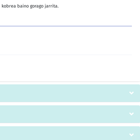
a kobrea baino gorago jarrita.
zegoen ondoren produktu bukatu bihurtzeko.
FUNDICIONES URBINA, S.A. enpresak eskatutako
 ematen diona. Jarduera burdina grisa eta burdina nodularra