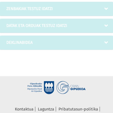
ZENBAKIAK TESTUZ IDATZI
DATAK ETA ORDUAK TESTUZ IDATZI
DEKLINABIDEA
Kontaktua
Laguntza
Pribatutasun-politika