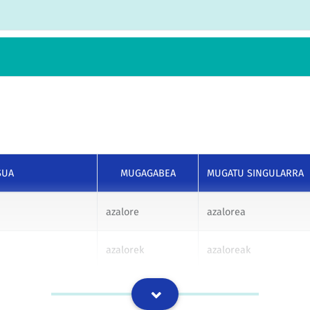
SUA
MUGAGABEA
MUGATU SINGULARRA
azalore
azalorea
azalorek
azaloreak
azaloreri
azaloreari