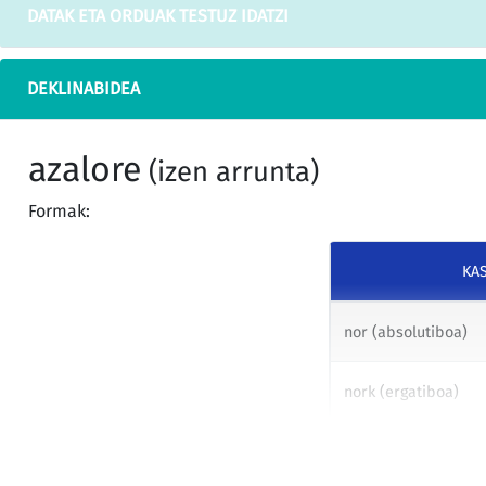
DATAK ETA ORDUAK TESTUZ IDATZI
DEKLINABIDEA
azalore
(izen arrunta)
Formak:
KA
nor (absolutiboa)
nork (ergatiboa)
nori (datiboa)