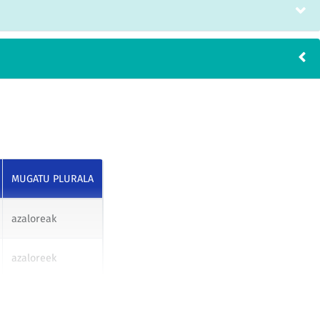
MUGATU PLURALA
azaloreak
azaloreek
azaloreei