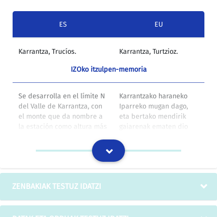
ES
EU
Karrantza, Trucíos.
Karrantza, Turtzioz.
IZOko itzulpen-memoria
Se desarrolla en el límite N
Karrantzako haraneko
del Valle de Karrantza, con
Iparreko mugan dago,
el monte que da nombre a
eta bertako mendirik
la estación como altura más
gaiarenak ematen dio
importante (859 m).
izena barrutiari ere:
Armañon (859 m).
IZOko itzulpen-memoria
ZENBAKIAK TESTUZ IDATZI
Karrantza
Karrantza
IZOko itzulpen-memoria