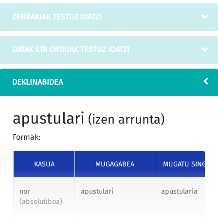
ZENBAKIAK TESTUZ IDATZI
DATAK ETA ORDUAK TESTUZ IDATZI
DEKLINABIDEA
apustulari
(izen arrunta)
Formak:
KASUA
MUGAGABEA
MUGATU SINGUL
nor
apustulari
apustularia
(absolutiboa)