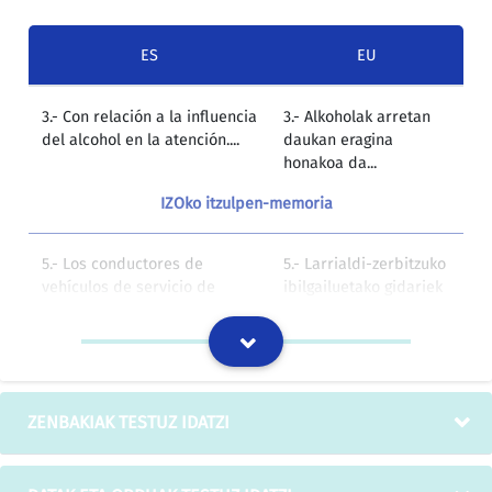
ES
EU
3.- Con relación a la influencia
3.- Alkoholak arretan
del alcohol en la atención....
daukan eragina
honakoa da...
IZOko itzulpen-memoria
5.- Los conductores de
5.- Larrialdi-zerbitzuko
vehículos de servicio de
ibilgailuetako gidariek
urgencia no podrán conducir
ezin izango dute
con una tasa de alcohol en
gidatu, odolean
sangre superior a:
daukaten alkohol-
maila honakoa baino
handiagoa bada:
ZENBAKIAK TESTUZ IDATZI
IZOko itzulpen-memoria