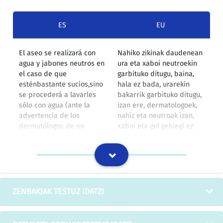
ES
EU
El aseo se realizará con
Nahiko zikinak daudenean
agua y jabones neutros en
ura eta xaboi neutroekin
el caso de que
garbituko ditugu, baina,
esténbastante sucios,sino
hala ez bada, urarekin
se procederá a lavarles
bakarrik garbituko ditugu,
sólo con agua (ante la
izan ere, dermatologoek,
advertencia de los
nahiz eta neutroak izan,
dermatólogos de no
xaboi eta gel gehiegi ez
abusar del uso de
erabiltzea aholkatzen
jabones y geles aunque
dute, gehiegi erabiltzeak
sean neutros puesto que
arazoak sor baititzake.
tal abuso puede acarrear
problemas)
ZENBAKIAK TESTUZ IDATZI
IZOko itzulpen-memoria