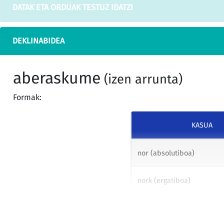
DATAK ETA ORDUAK TESTUZ IDATZI
DEKLINABIDEA
aberaskume
(izen arrunta)
Formak:
KASUA
nor (absolutiboa)
nork (ergatiboa)
nori (datiboa)