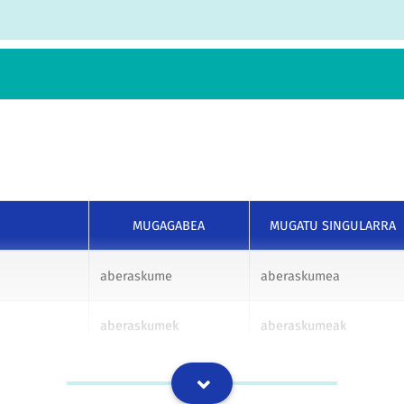
MUGAGABEA
MUGATU SINGULARRA
aberaskume
aberaskumea
aberaskumek
aberaskumeak
aberaskumeri
aberaskumeari