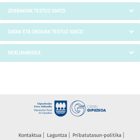
ZENBAKIAK TESTUZ IDATZI
DATAK ETA ORDUAK TESTUZ IDATZI
DEKLINABIDEA
Kontaktua
Laguntza
Pribatutasun-politika