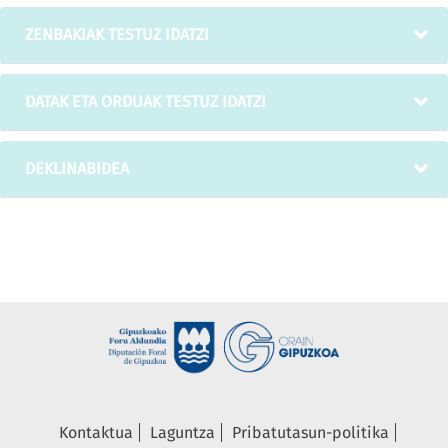
ZENBAKIAK TESTUZ IDATZI
DATAK ETA ORDUAK TESTUZ IDATZI
DEKLINABIDEA
Kontaktua
Laguntza
Pribatutasun-politika